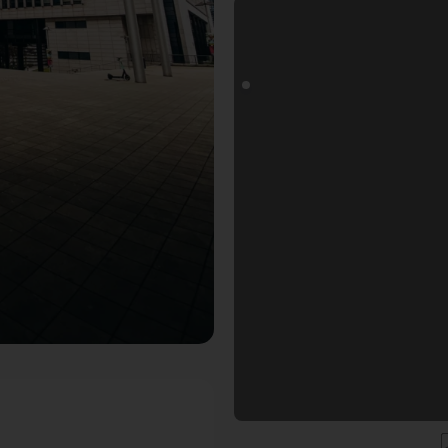
oals Fotospot in Stuttgart