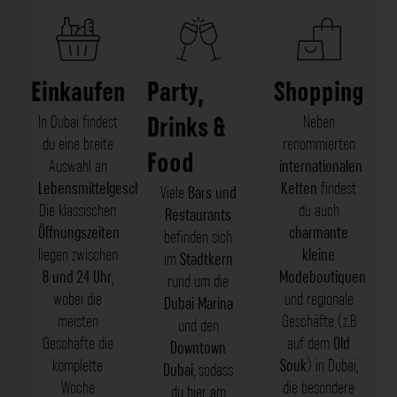
Einkaufen
Party,
Shopping
Drinks &
In Dubai findest
Neben
du eine breite
renommierten
Food
Auswahl an
internationalen
Lebensmittelgeschäften
.
Ketten
findest
Viele
Bars und
Die klassischen
du auch
Restaurants
Öffnungszeiten
charmante
befinden sich
liegen zwischen
kleine
im
Stadtkern
8 und 24 Uhr
,
Modeboutiquen
rund um die
wobei die
und regionale
Dubai Marina
meisten
Geschäfte (z.B
und den
Geschäfte die
auf dem
Old
Downtown
komplette
Souk
) in Dubai,
Dubai
, sodass
Woche
die besondere
du hier am