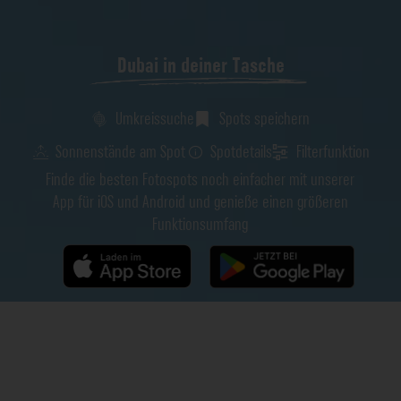
Dubai in deiner Tasche
Umkreissuche
Spots speichern
Sonnenstände am Spot
Spotdetails
Filterfunktion
Finde die besten Fotospots noch einfacher mit unserer
App für iOS und Android und genieße einen größeren
Funktionsumfang