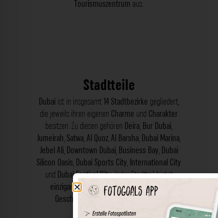
Tourismuszentrum
aus.
Stadtteile
Dubai
ist in insgesamt
14 Stadtbezirke
gegliedert,
die jeweils ihren eigenen
Charme
und
Charakter
besitzen. Zu diesen gehören
Deira
,
Bur Dubai
,
Jumeirah
,
Satwa
,
Al Quoz
,
Al Barsha
,
Dubai Marina
,
Jebel Ali
,
Downtown Dubai
,
Business Bay
,
Dubai
Silicon Oasis
,
Dubai Sports City
,
International City
und
Dubai Festival City
. Jeder Stadtteil bietet
einzigartige Fotomotive
und
spannende
Geschichten
, die es zu entdecken gilt.