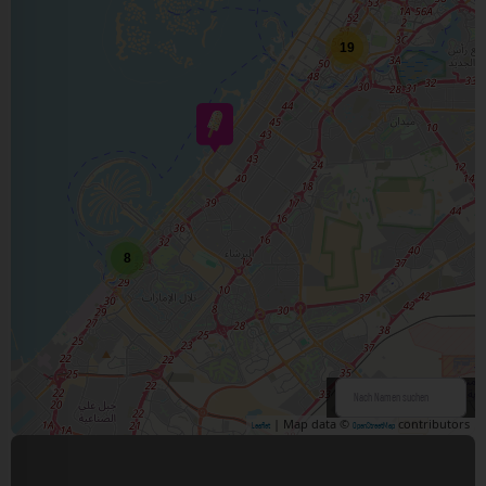
19
8
| Map data ©
contributors
Leaflet
OpenStreetMap