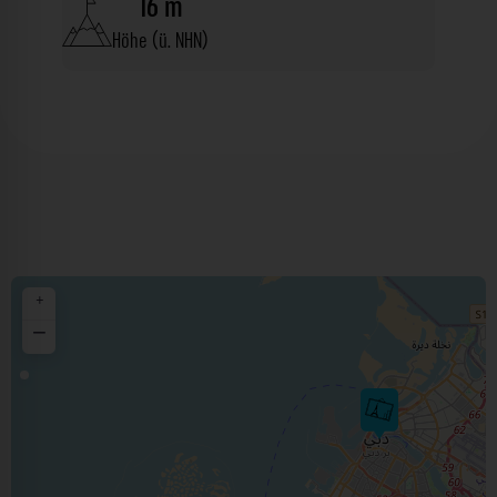
16 m
Höhe (ü. NHN)
+
−