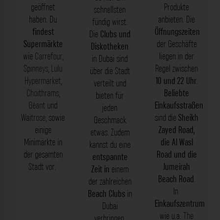
geöffnet
Produkte
schnellsten
haben. Du
anbieten. Die
fündig wirst.
findest
Öffnungszeiten
Die
Clubs und
Supermärkte
der Geschäfte
Diskotheken
wie
Carrefour
,
liegen in der
in Dubai sind
Spinneys
,
Lulu
Regel zwischen
über die Stadt
Hypermarket
,
10 und 22 Uhr
.
verteilt und
Choithrams
,
Beliebte
bieten für
Géant
und
Einkaufsstraßen
jeden
Waitrose
, sowie
sind die
Sheikh
Geschmack
einige
Zayed Road,
etwas. Zudem
Minimärkte in
die Al Wasl
kannst du eine
der gesamten
Road und die
entspannte
Stadt vor.
Jumeirah
Zeit in
einem
Beach Road
.
der zahlreichen
In
Beach Clubs
in
Einkaufszentrum
Dubai
wie u.a.
The
verbringen.