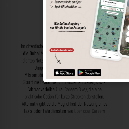
Transport
Im öffentliche Nahverkehr (ÖPNV) findest du
Busse,
die Dubai Metro
und
Straßenbahnen
vor, die ein
dichtes Netzwerk von Haltestellen in der Stadt und
Umgebung bieten. Zusätzlich gibt es
Mikromobilitätsanbieter
wie u.a.
Lime
,
Tier
und
Skurtt
die
E-Scooter
zum Ausleihen bieten, sowie
Fahrradverleihe
(u.a.
Careem Bike
), die eine
praktische Option für kurze Strecken darstellen.
Alternativ gibt es die Möglichkeit der Nutzung eines
Taxis oder Fahrdiensten
wie
Uber
oder
Careem
.