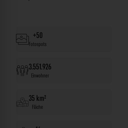
+50
Fotospots
3.551.926
Einwohner
35 km²
Fläche