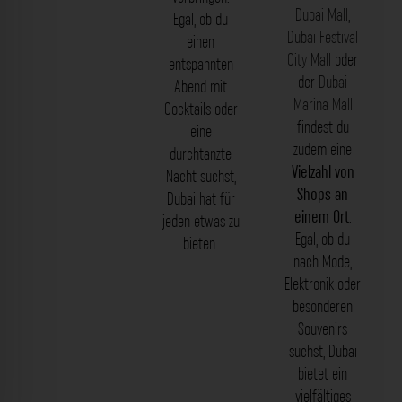
Dubai Mall
,
Egal, ob du
Dubai Festival
einen
City Mall
oder
entspannten
der
Dubai
Abend mit
Marina Mall
Cocktails oder
findest du
eine
zudem eine
durchtanzte
Vielzahl von
Nacht suchst,
Shops an
Dubai hat für
einem Ort
.
jeden etwas zu
Egal, ob du
bieten.
nach Mode,
Elektronik oder
besonderen
Souvenirs
suchst, Dubai
bietet ein
vielfältiges