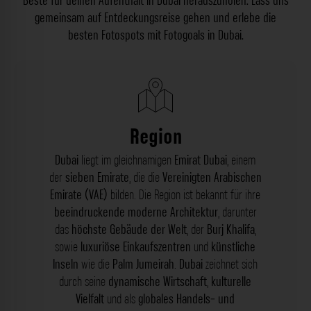
Beste für deinen Aufenthalt in Dubai herauszuholen. Lass uns
gemeinsam auf Entdeckungsreise gehen und erlebe die
besten Fotospots mit Fotogoals in Dubai.
Region
Dubai
liegt im gleichnamigen
Emirat Dubai
, einem
der
sieben Emirate
, die die
Vereinigten Arabischen
Emirate (VAE)
bilden. Die Region ist bekannt für ihre
beeindruckende moderne Architektur
, darunter
das
höchste Gebäude der Welt
, der
Burj Khalifa
,
sowie
luxuriöse Einkaufszentren
und
künstliche
Inseln
wie die
Palm Jumeirah
.
Dubai
zeichnet sich
durch seine
dynamische Wirtschaft
,
kulturelle
Vielfalt
und als
globales Handels- und