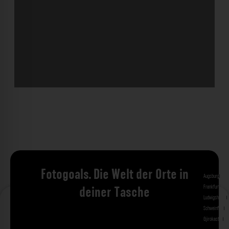
Fotogoals. Die Welt der Orte in
Augsburg
Bad 
Frankfurt am 
deiner Tasche
Ludwigshafen
M
Schweinfurt
St
Gjirokastra
Ade