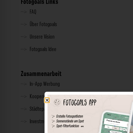
Fotogoals Links
FAQ
Über Fotogoals
Unsere Vision
Fotogoals Idee
Zusammenarbeit
In-App Werbung
Kooperationen
Städtepartnerschaft
Investment & Presse