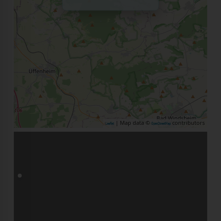
| Map data ©
contributors
Leaflet
OpenStreetMap