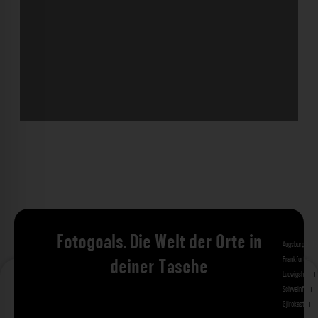
Fotogoals. Die Welt der Orte in
Augsburg
Bad 
Frankfurt am 
deiner Tasche
Ludwigshafen
M
Schweinfurt
St
Gjirokastra
Ade