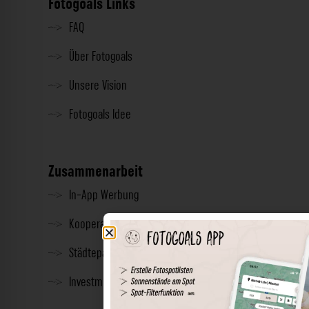
Fotogoals Links
FAQ
Über Fotogoals
Unsere Vision
Fotogoals Idee
Zusammenarbeit
In-App Werbung
Kooperationen
Städtepartnerschaft
Investment & Presse