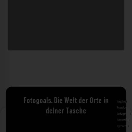
Fotogoals. Die Welt der Orte in
Augsburg
Bad 
Frankfurt am 
deiner Tasche
Ludwigshafen
M
Schweinfurt
St
Gjirokastra
Ade