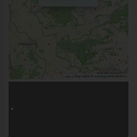
| Map data ©
contributors
Leaflet
OpenStreetMap