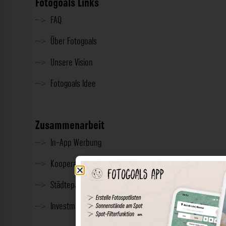
Fotogoals Links
FAQ
Über Fotogoals
Unsere Vision
Fotogoals Idee
Zusammenarbeit
In-App Werbung
Kooperationen
Städtepartnerschaft
Investment & Presse