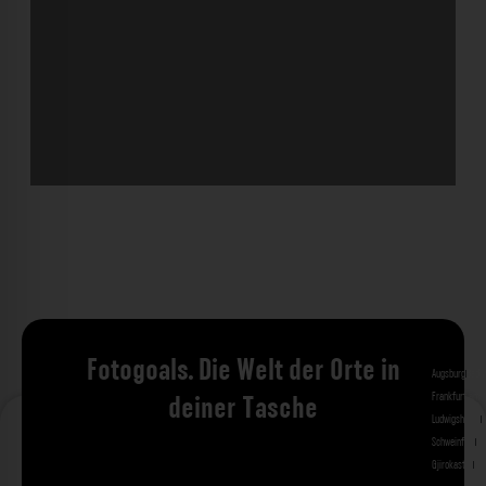
Fotogoals. Die Welt der Orte in
Augsburg
Bad 
Frankfurt am 
deiner Tasche
Ludwigshafen
M
Schweinfurt
St
Gjirokastra
Ade