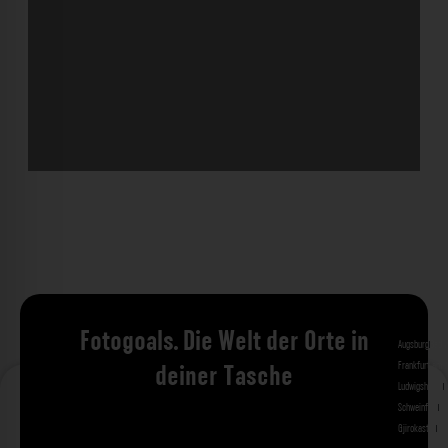
Fotogoals. Die Welt der Orte in
Augsburg
Bad 
Frankfurt am 
deiner Tasche
Ludwigshafen
M
Schweinfurt
St
Gjirokastra
Ade