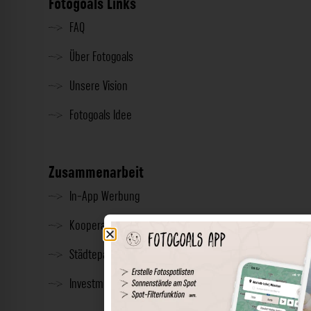
Fotogoals Links
FAQ
Über Fotogoals
Unsere Vision
Fotogoals Idee
Zusammenarbeit
In-App Werbung
Kooperationen
Städtepartnerschaft
Investment & Presse