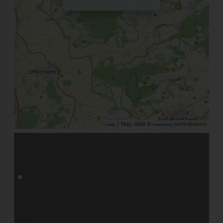
| Map data ©
contributors
Leaflet
OpenStreetMap