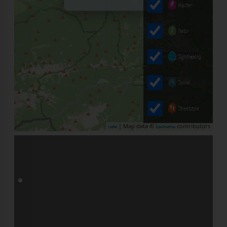
Hipster
Natur
Sightseeing
Social
Streetstyle
| Map data ©
contributors
Leaflet
OpenStreetMap