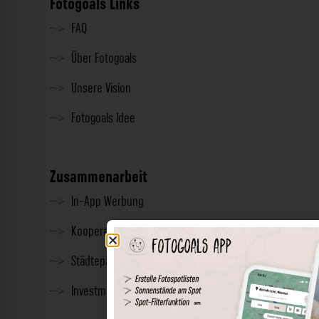
Fotogoals Links
FAQ
Über Fotogoals
Unsere Vision
Fotogoals Idee
Zusammenarbeit
In-App Werbung
Kooperationen
Städtepartnerschaft
Investment & Presse