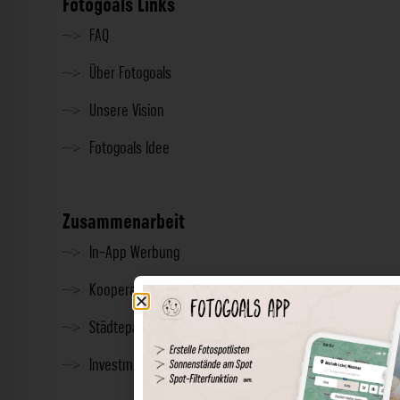
Fotogoals Links
FAQ
Über Fotogoals
Unsere Vision
Fotogoals Idee
Zusammenarbeit
In-App Werbung
Kooperationen
Städtepartnerschaft
Investment & Presse