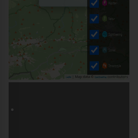
Hipster
Natur
Sightseeing
Social
Streetstyle
| Map data ©
contributors
Leaflet
OpenStreetMap