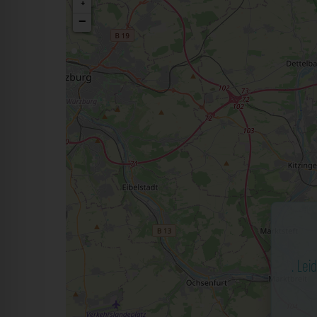
+
−
. Lei