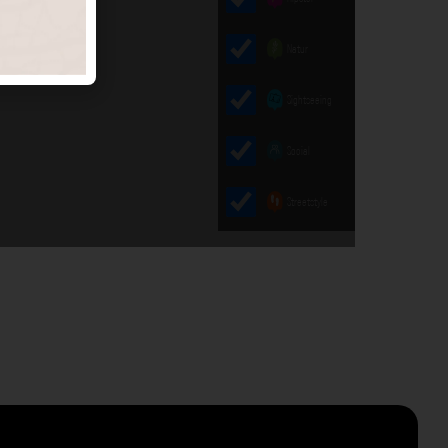
Natur
Sightseeing
Social
Streetstyle