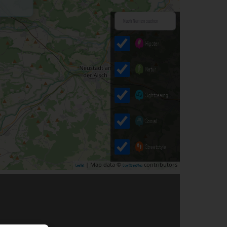
Hipster
Natur
Sightseeing
Social
Streetstyle
| Map data ©
contributors
Leaflet
OpenStreetMap