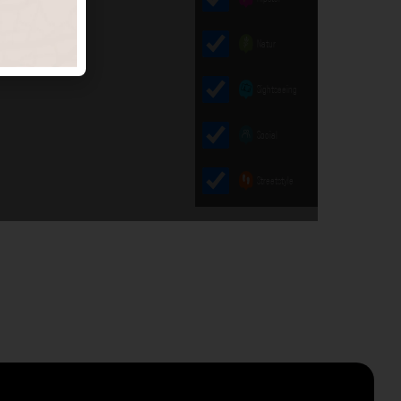
Natur
Sightseeing
Social
Streetstyle