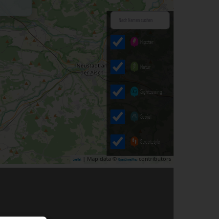
Hipster
Natur
Sightseeing
Social
Streetstyle
| Map data ©
contributors
Leaflet
OpenStreetMap