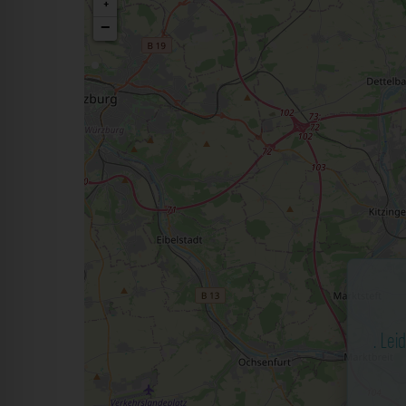
+
−
. Lei