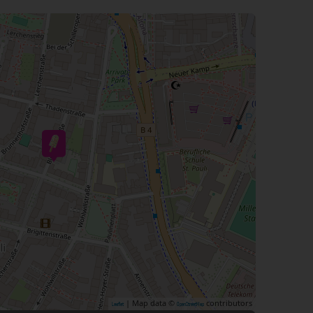
| Map data ©
contributors
Leaflet
OpenStreetMap