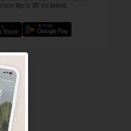
 unserer
App
für
iOS
und
Android
.