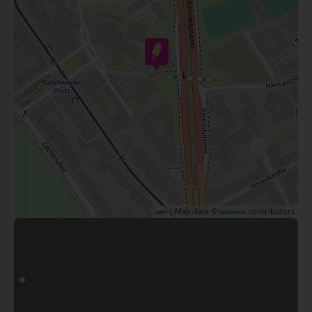
| Map data ©
contributors
Leaflet
OpenStreetMap