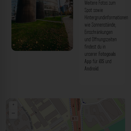
Weitere Fotos zum
Spot sowie
Hintergrundinformationen
wie Sonnenstände,
Einschränkungen
und Öffnungszeiten
findest du in
unserer
Fotogoals
Abzug - Sky Office Düsseldorf. Der
App
für
iOS
und
Fotogoals Fotospot in Düsseldorf
Android
.
+
−