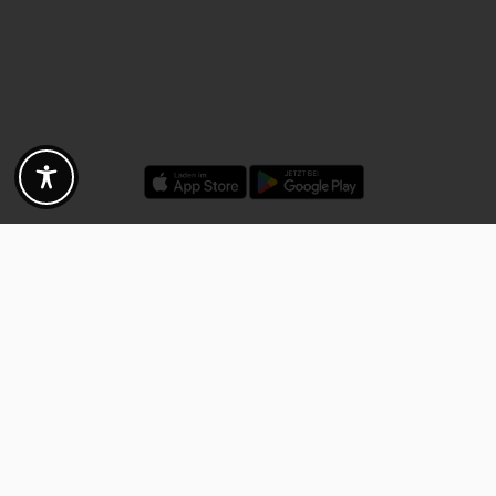
Rabatte - Gutscheine - Angebote
Fotogoals Partnervorteile
Exklusiv für die Fotogoals Community!
Entdecke exklusive
Gutscheine, Rabattcodes und Angebote
von unseren ausgewählten
Kooperationspartnern. Egal ob Fotografie, Reisen, Technik oder lokale
Dienstleistungen.
Entdecke jetzt die Vorteile und lass dich inspirieren!
Jetzt Vorteile entdecken