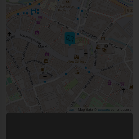
| Map data ©
contributors
Leaflet
OpenStreetMap