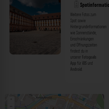
Spotinformati
Weitere Fotos zum
Spot sowie
Hintergrundinformationen
wie Sonnenstände,
Einschränkungen
und Öffnungszeiten
findest du in
unserer
Fotogoals
Altes Schloss mit Ehrenhof (Finanzamt)
App
für
iOS
und
Bayreuth. Der Fotogoals Fotospot in
Android
.
Bayreuth
+
−