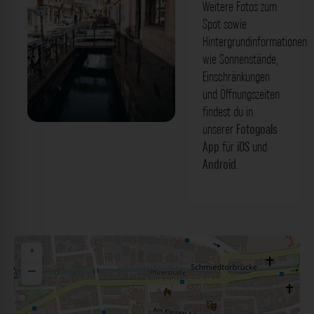
Weitere Fotos zum
Spot sowie
Hintergrundinformationen
wie Sonnenstände,
Einschränkungen
und Öffnungszeiten
findest du in
unserer
Fotogoals
Ammerkanal - Ammergasse Tübingen.
App
für
iOS
und
Der Fotogoals Fotospot in Tübingen
Android
.
+
−