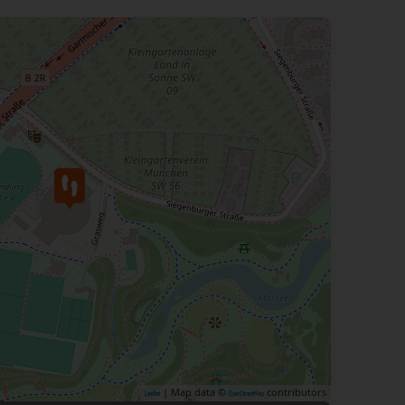
| Map data ©
contributors
Leaflet
OpenStreetMap