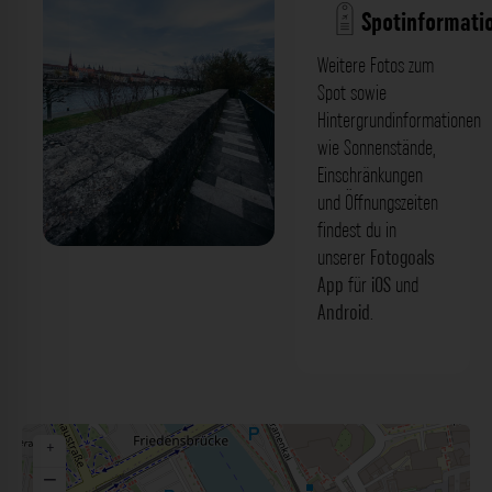
Spotinformati
Weitere Fotos zum
Spot sowie
Hintergrundinformationen
wie Sonnenstände,
Einschränkungen
und Öffnungszeiten
findest du in
unserer
Fotogoals
Aussichtsbereich - Dreikronenstraße
App
für
iOS
und
Würzburg. Der Fotogoals Fotospot in
Android
.
Würzburg
+
−