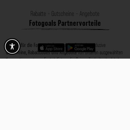
Rabatte - Gutscheine - Angebote
Fotogoals Partnervorteile
Exklusiv für die Fotogoals Community!
Entdecke exklusive
Gutscheine, Rabattcodes und Angebote
von unseren ausgewählten
Kooperationspartnern. Egal ob Fotografie, Reisen, Technik oder lokale
Dienstleistungen.
Entdecke jetzt die Vorteile und lass dich inspirieren!
Jetzt Vorteile entdecken