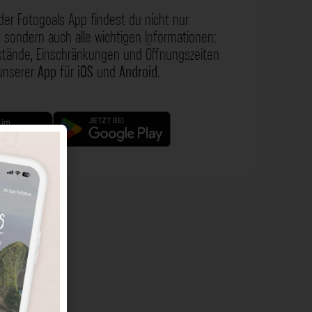
der Fotogoals App findest du nicht nur
 sondern auch alle wichtigen Informationen:
nstände, Einschränkungen und Öffnungszeiten
 unserer
App
für
iOS
und
Android
.