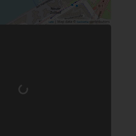
| Map data ©
contributors
Leaflet
OpenStreetMap
ird geladen …