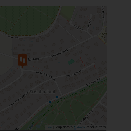
| Map data ©
contributors
Leaflet
OpenStreetMap