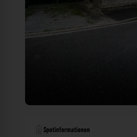
Backsteinhütte - Hubtertusschlucht Würzburg. Der Fo
Spotinformationen