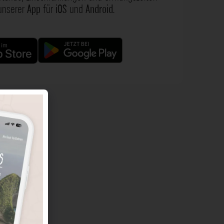
 unserer
App
für
iOS
und
Android
.