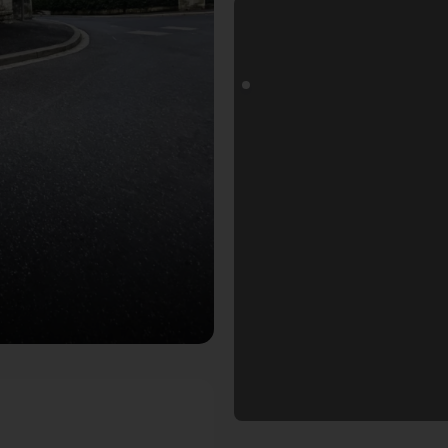
togoals Fotospot in Würzburg