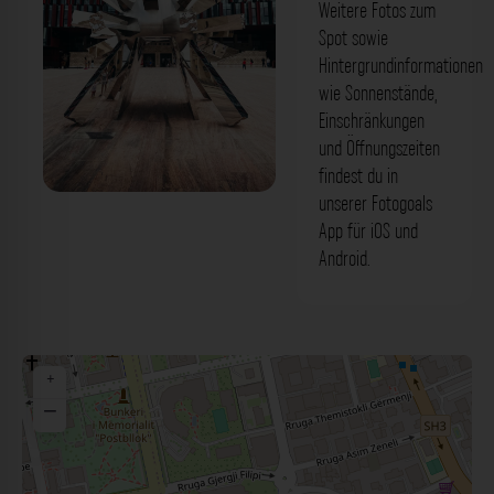
Weitere Fotos zum
Spot sowie
Hintergrundinformationen
wie Sonnenstände,
Einschränkungen
und Öffnungszeiten
findest du in
unserer Fotogoals
Big Bang Skulptur Tirana. Der Fotogoals
App für iOS und
Fotospot in Tirana
Android.
+
−