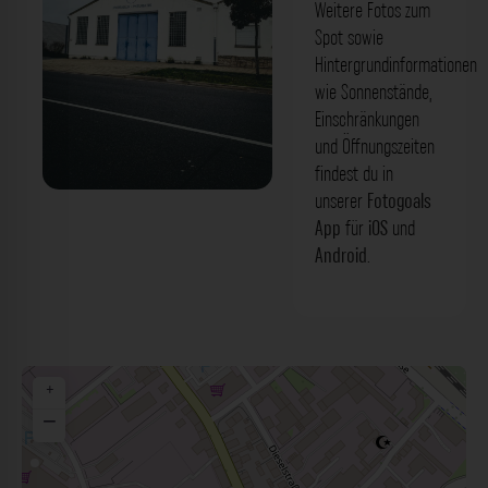
Weitere Fotos zum
Spot sowie
Hintergrundinformationen
wie Sonnenstände,
Einschränkungen
und Öffnungszeiten
findest du in
unserer
Fotogoals
Blaues Tor - Hallstadter Straße
App
für
iOS
und
Bamberg. Der Fotogoals Fotospot in
Android
.
Bamberg
+
−