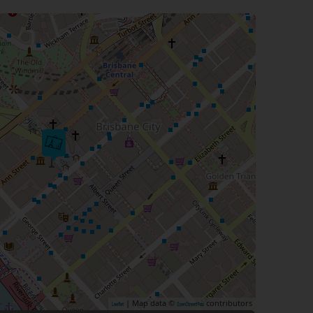
| Map data ©
contributors
Leaflet
OpenStreetMap