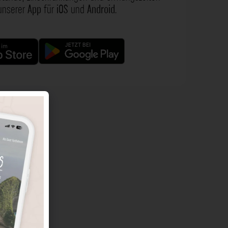
 unserer
App
für
iOS
und
Android
.