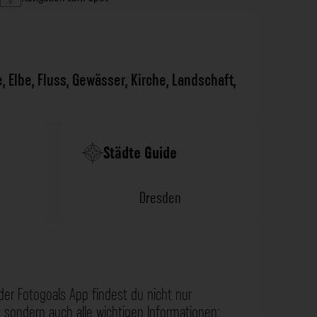
e
,
Elbe
,
Fluss
,
Gewässer
,
Kirche
,
Landschaft
,
Städte Guide
Dresden
der Fotogoals App findest du nicht nur
 sondern auch alle wichtigen Informationen: