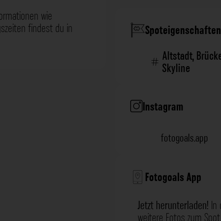
formationen wie
zeiten findest du in
Spoteigenschaften
Altstadt
,
Brück
Skyline
Instagram
fotogoals.app
Fotogoals App
Jetzt herunterladen!
In 
weitere Fotos zum Spot,