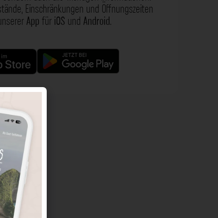
nstände, Einschränkungen und Öffnungszeiten
 unserer
App
für
iOS
und
Android
.