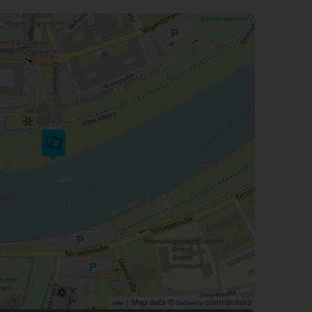
| Map data ©
contributors
Leaflet
OpenStreetMap