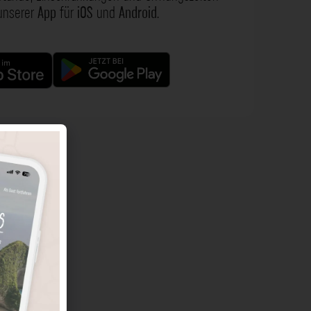
 unserer
App
für
iOS
und
Android
.