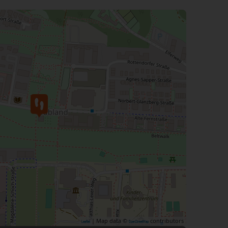
| Map data ©
contributors
Leaflet
OpenStreetMap