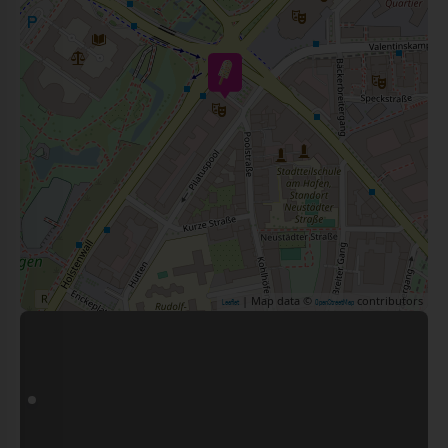
| Map data ©
contributors
Leaflet
OpenStreetMap