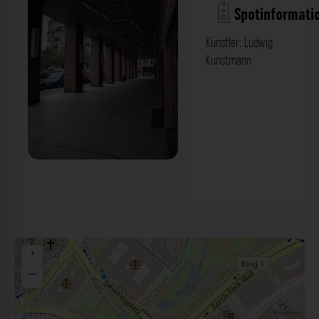
Spotinformati
Künstler: Ludwig
Kunstmann
Deckenmosaik - Kolonnade Brahms
Kontor Hamburg. Der Fotogoals
Fotospot in Hamburg
+
−