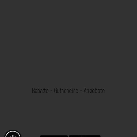
Rabatte - Gutscheine - Angebote
Fotogoals Partnervorteile
Exklusiv für die Fotogoals Community!
Entdecke exklusive
Gutscheine, Rabattcodes und Angebote
von unseren ausgewählten