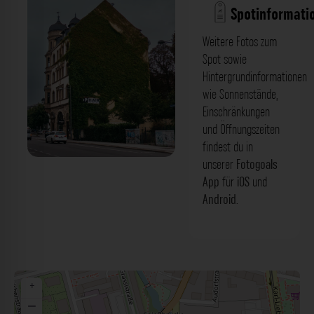
Spotinformati
Weitere Fotos zum
Spot sowie
Hintergrundinformationen
wie Sonnenstände,
Einschränkungen
und Öffnungszeiten
findest du in
unserer
Fotogoals
Efeu bewachsene Fassade -
App
für
iOS
und
Dufourstraße Leipzig. Der Fotogoals
Android
.
Fotospot in Leipzig
+
−