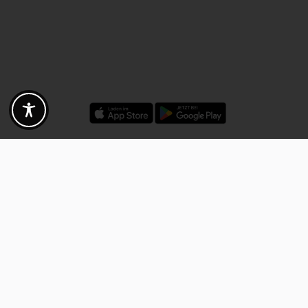
Rabatte - Gutscheine - Angebote
Fotogoals Partnervorteile
Exklusiv für die Fotogoals Community!
Entdecke exklusive
Gutscheine, Rabattcodes und Angebote
von unseren ausgewählten
Kooperationspartnern. Egal ob Fotografie, Reisen, Technik oder lokale
Dienstleistungen.
Entdecke jetzt die Vorteile und lass dich inspirieren!
Jetzt Vorteile entdecken