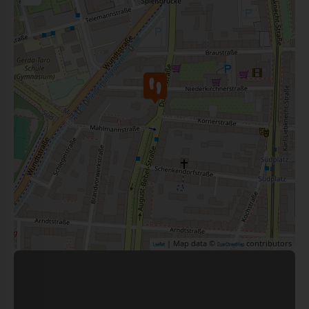
| Map data ©
contributors
Leaflet
OpenStreetMap