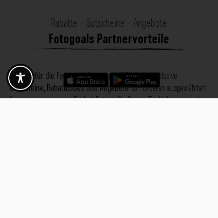
Rabatte - Gutscheine - Angebote
Fotogoals Partnervorteile
Exklusiv für die Fotogoals Community!
Entdecke exklusive
Gutscheine, Rabattcodes und Angebote
von unseren ausgewählten
Kooperationspartnern. Egal ob Fotografie, Reisen, Technik oder lokale
Dienstleistungen.
Entdecke jetzt die Vorteile und lass dich inspirieren!
Jetzt Vorteile entdecken