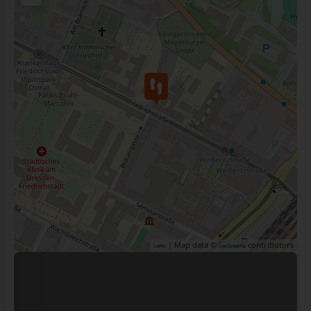
| Map data ©
contributors
Leaflet
OpenStreetMap