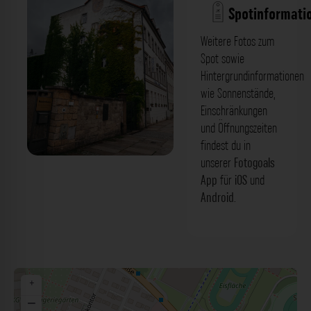
Spotinformati
Weitere Fotos zum
Spot sowie
Hintergrundinformationen
wie Sonnenstände,
Einschränkungen
und Öffnungszeiten
findest du in
unserer
Fotogoals
Efeu bewachsenes Gebäude -
App
für
iOS
und
Friedrichstraße Dresden. Der Fotogoals
Android
.
Fotospot in Dresden
+
−