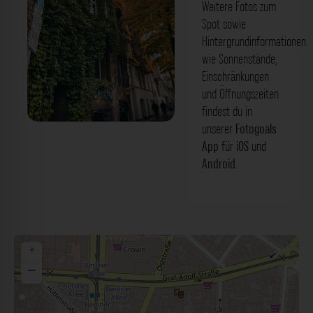
Weitere Fotos zum
Spot sowie
Hintergrundinformationen
wie Sonnenstände,
Einschränkungen
und Öffnungszeiten
findest du in
unserer
Fotogoals
Efeugebäude - Hüttenstraße
App
für
iOS
und
Düsseldorf. Der Fotogoals Fotospot in
Android
.
Düsseldorf
+
−