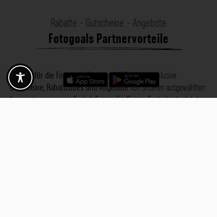
Rabatte - Gutscheine - Angebote
Fotogoals Partnervorteile
Exklusiv für die Fotogoals Community!
Entdecke exklusive
Gutscheine, Rabattcodes und Angebote
von unseren ausgewählten
Kooperationspartnern. Egal ob Fotografie, Reisen, Technik oder lokale
Dienstleistungen.
Entdecke jetzt die Vorteile und lass dich inspirieren!
Jetzt Vorteile entdecken