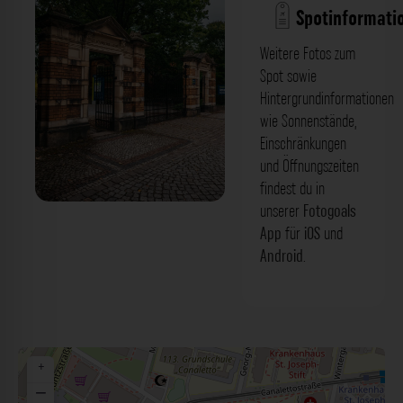
Spotinformati
Weitere Fotos zum
Spot sowie
Hintergrundinformationen
wie Sonnenstände,
Einschränkungen
und Öffnungszeiten
findest du in
unserer
Fotogoals
Eingangstor - Botanischer Garten
App
für
iOS
und
Dresden. Der Fotogoals Fotospot in
Android
.
Dresden
+
−