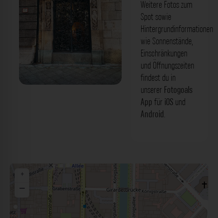
Weitere Fotos zum
Spot sowie
Hintergrundinformationen
wie Sonnenstände,
Einschränkungen
und Öffnungszeiten
findest du in
unserer
Fotogoals
Eingangstür - Königsallee Düsseldorf.
App
für
iOS
und
Der Fotogoals Fotospot in Düsseldorf
Android
.
+
−