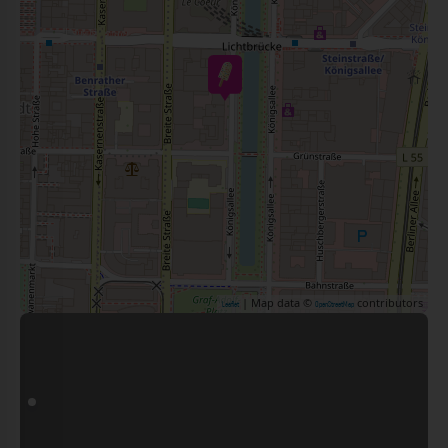
| Map data ©
contributors
Leaflet
OpenStreetMap