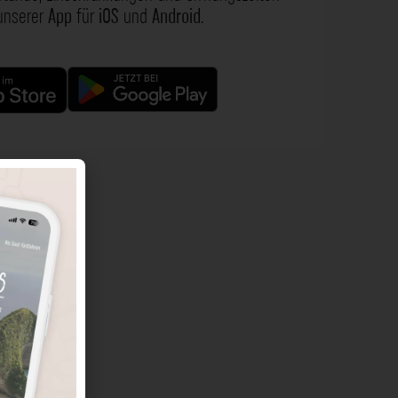
 unserer
App
für
iOS
und
Android
.