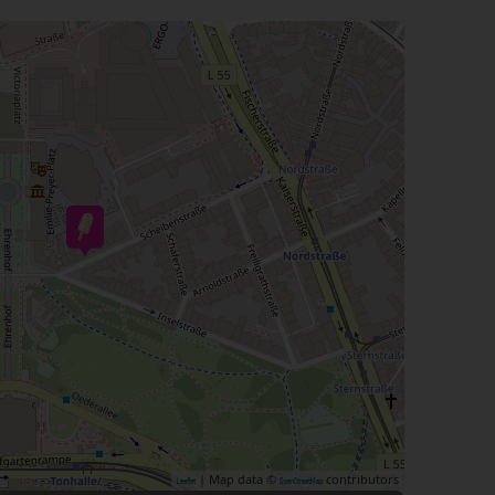
| Map data ©
contributors
Leaflet
OpenStreetMap