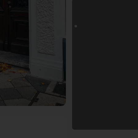
Wir
oals Fotospot in Düsseldorf