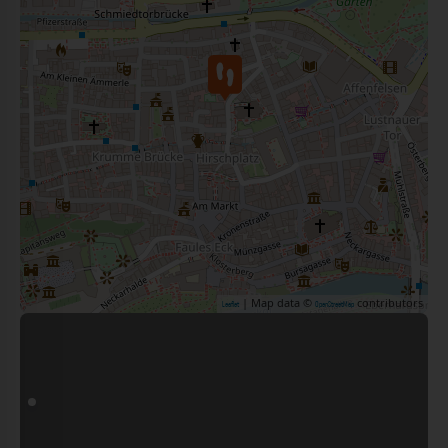
| Map data ©
contributors
Leaflet
OpenStreetMap