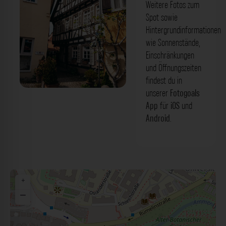
Weitere Fotos zum
Spot sowie
Hintergrundinformationen
wie Sonnenstände,
Einschränkungen
und Öffnungszeiten
findest du in
unserer
Fotogoals
Fachwerkhaus - Froschgasse Tübingen.
App
für
iOS
und
Der Fotogoals Fotospot in Tübingen
Android
.
+
−