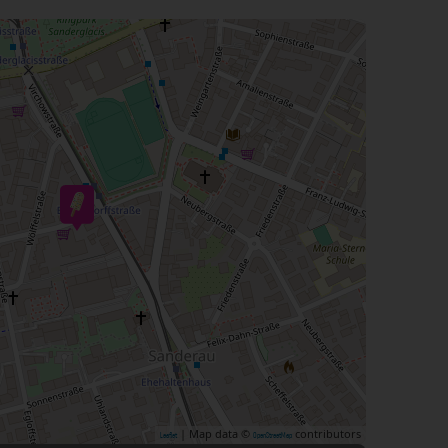
| Map data ©
contributors
Leaflet
OpenStreetMap