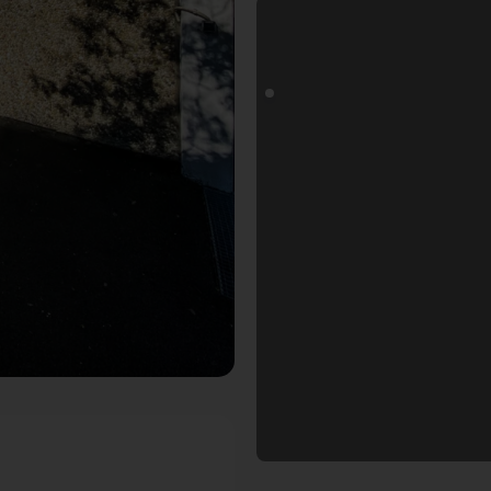
oals Fotospot in Würzburg