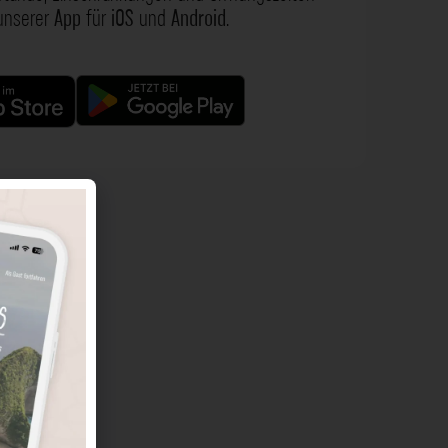
 unserer
App
für
iOS
und
Android
.