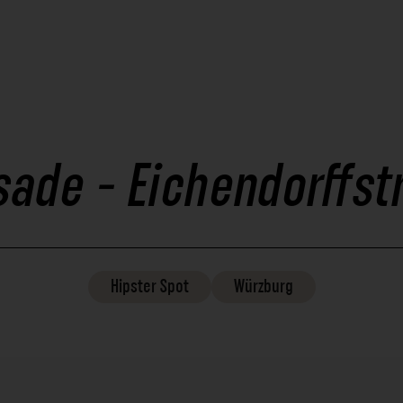
sade - Eichendorffst
Hipster
Spot
Würzburg