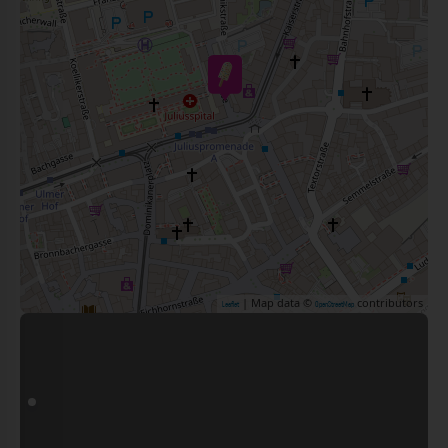
| Map data ©
contributors
Leaflet
OpenStreetMap