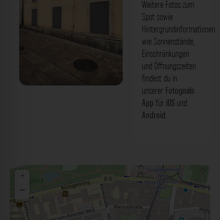
Weitere Fotos zum
Spot sowie
Hintergrundinformationen
wie Sonnenstände,
Einschränkungen
und Öffnungszeiten
findest du in
unserer
Fotogoals
Fassade - Klinikstraße Würzburg. Der
App
für
iOS
und
Fotogoals Fotospot in Würzburg
Android
.
+
−