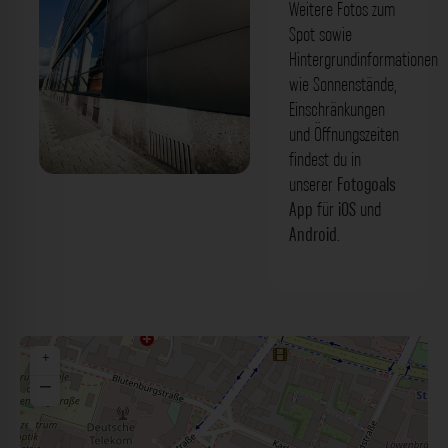
Weitere Fotos zum
Spot sowie
Hintergrundinformationen
wie Sonnenstände,
Einschränkungen
und Öffnungszeiten
findest du in
unserer
Fotogoals
Fassade - Marsstraße München. Der
App
für
iOS
und
Fotogoals Fotospot in München
Android
.
+
−