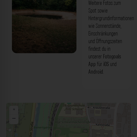
Weitere Fotos zum
Spot sowie
Hintergrundinformationen
wie Sonnenstände,
Einschränkungen
und Öffnungszeiten
findest du in
unserer
Fotogoals
Feuerlöschteich am Hohen Stein
App
für
iOS
und
Dresden. Der Fotogoals Fotospot in
Android
.
Dresden
+
−