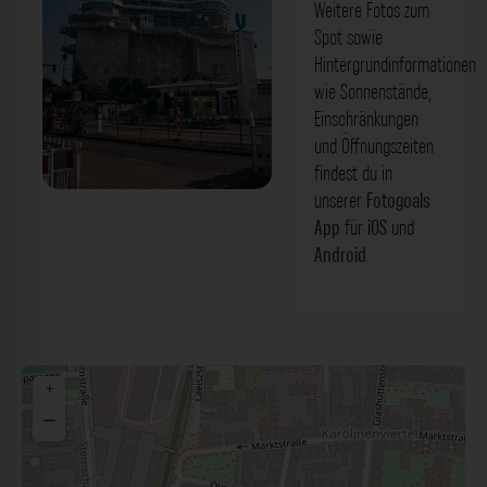
Weitere Fotos zum
Spot sowie
Hintergrundinformationen
wie Sonnenstände,
Einschränkungen
und Öffnungszeiten
findest du in
unserer
Fotogoals
Flakbunker - Feldstraße Hamburg. Der
App
für
iOS
und
Fotogoals Fotospot in Hamburg
Android
.
+
−