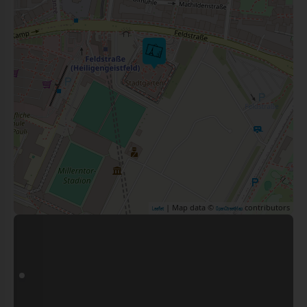
| Map data ©
contributors
Leaflet
OpenStreetMap