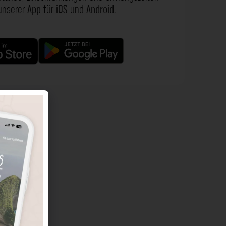
 unserer
App
für
iOS
und
Android
.