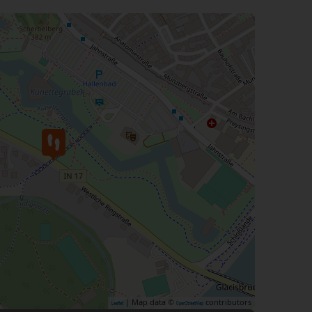
| Map data ©
contributors
Leaflet
OpenStreetMap