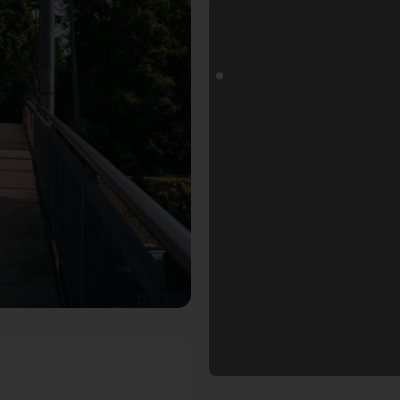
otogoals Fotospot in Ingolstadt