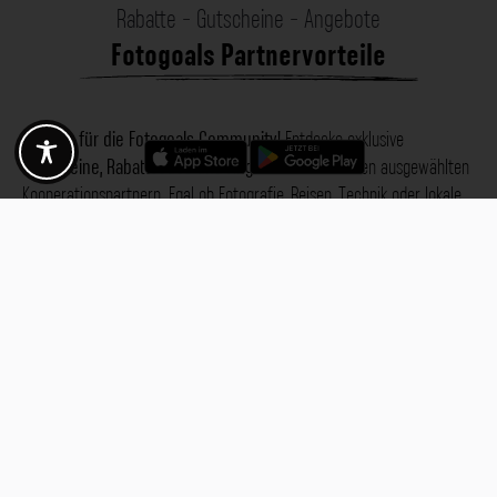
Rabatte - Gutscheine - Angebote
Fotogoals Partnervorteile
Exklusiv für die Fotogoals Community!
Entdecke exklusive
Gutscheine, Rabattcodes und Angebote
von unseren ausgewählten
Kooperationspartnern. Egal ob Fotografie, Reisen, Technik oder lokale
Dienstleistungen.
Entdecke jetzt die Vorteile und lass dich inspirieren!
Jetzt Vorteile entdecken