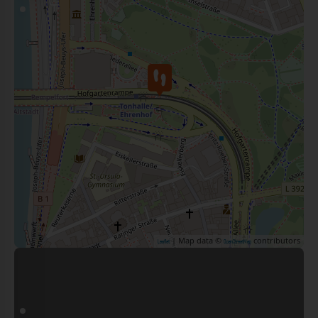
| Map data ©
contributors
Leaflet
OpenStreetMap