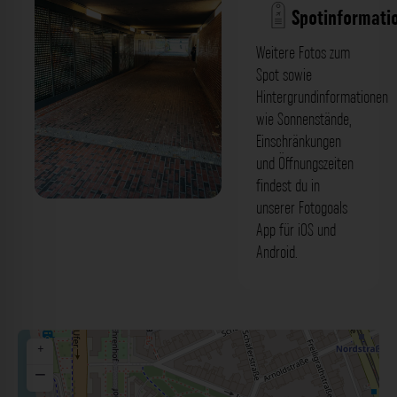
Spotinformati
Weitere Fotos zum
Spot sowie
Hintergrundinformationen
wie Sonnenstände,
Einschränkungen
und Öffnungszeiten
findest du in
unserer Fotogoals
Fußgängerunterführung -
App für iOS und
Hofgartenrampe Düsseldorf. Der
Android.
Fotogoals Fotospot in Düsseldorf
+
−