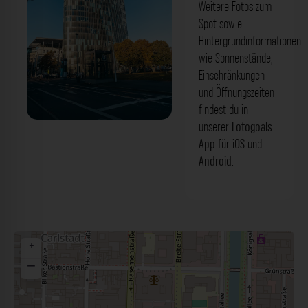
Weitere Fotos zum
Spot sowie
Hintergrundinformationen
wie Sonnenstände,
Einschränkungen
und Öffnungszeiten
findest du in
unserer
Fotogoals
'Gap 15' Gebäude Düsseldorf. Der
App
für
iOS
und
Fotogoals Fotospot in Düsseldorf
Android
.
+
−