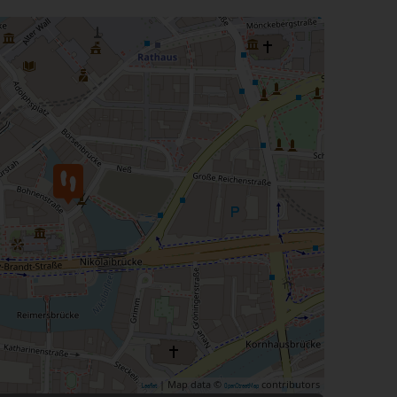
| Map data ©
contributors
Leaflet
OpenStreetMap