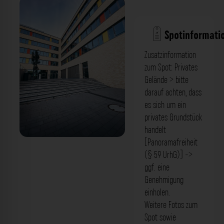
Spotinformati
Zusatzinformation
zum Spot: Privates
Gelände > bitte
darauf achten, dass
es sich um ein
privates Grundstück
handelt
[Panoramafreiheit
Gebäude Städtische Berufsfachschule
(§ 59 UrhG)] ->
für Kinderpflege München. Der
ggf. eine
Genehmigung
Fotogoals Fotospot in München
einholen.
Weitere Fotos zum
Spot sowie