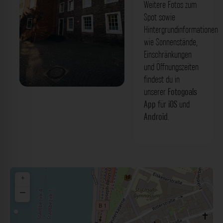
Weitere Fotos zum
Spot sowie
Hintergrundinformationen
wie Sonnenstände,
Einschränkungen
und Öffnungszeiten
findest du in
unserer
Fotogoals
Gebäude - Stiftsplatz Düsseldorf. Der
App
für
iOS
und
Fotogoals Fotospot in Düsseldorf
Android
.
+
−