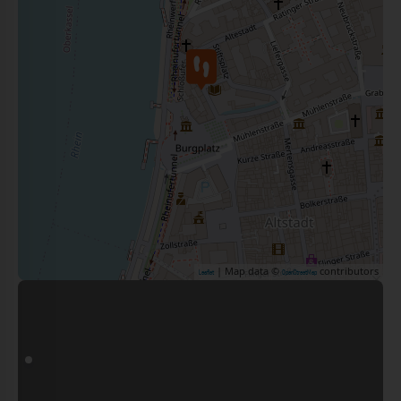
| Map data ©
contributors
Leaflet
OpenStreetMap