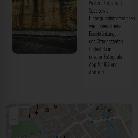
Weitere Fotos zum
Spot sowie
Hintergrundinformationen
wie Sonnenstände,
Einschränkungen
und Öffnungszeiten
findest du in
unserer
Fotogoals
Golden Wall untere Seelgasse Bamberg.
App
für
iOS
und
Der Fotogoals Fotospot in Bamberg
Android
.
+
−