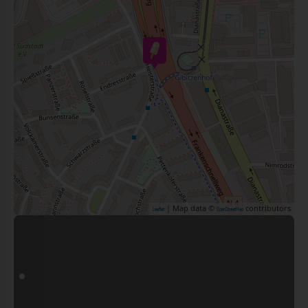
| Map data ©
contributors
Leaflet
OpenStreetMap