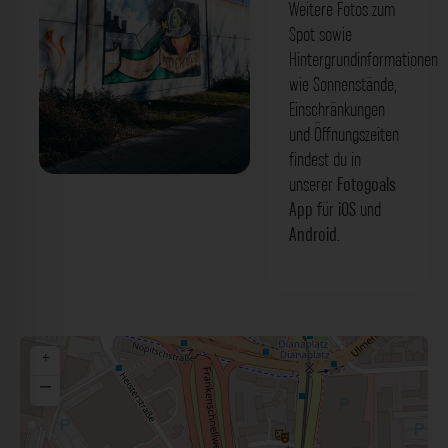
Weitere Fotos zum
Spot sowie
Hintergrundinformationen
wie Sonnenstände,
Einschränkungen
und Öffnungszeiten
findest du in
unserer
Fotogoals
Graffiti Nr.1 - Heisterstraße Nürnberg.
App
für
iOS
und
Der Fotogoals Fotospot in Nürnberg
Android
.
+
−