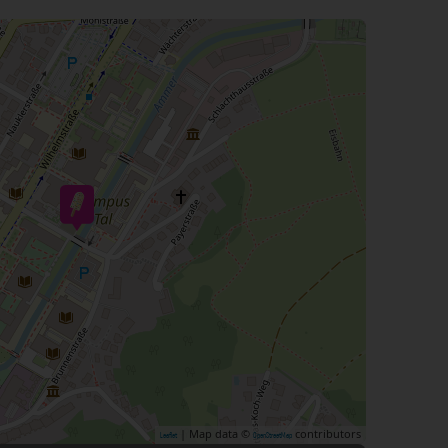
| Map data ©
contributors
Leaflet
OpenStreetMap