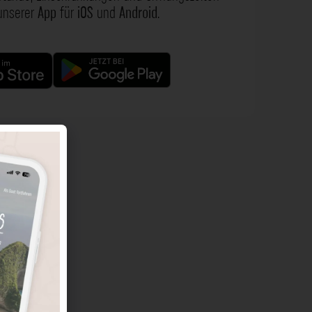
 unserer
App
für
iOS
und
Android
.