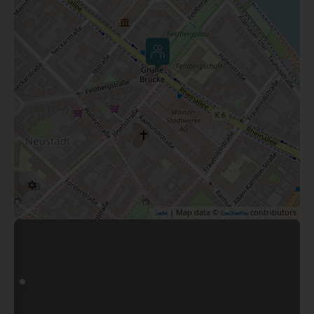
| Map data ©
contributors
Leaflet
OpenStreetMap