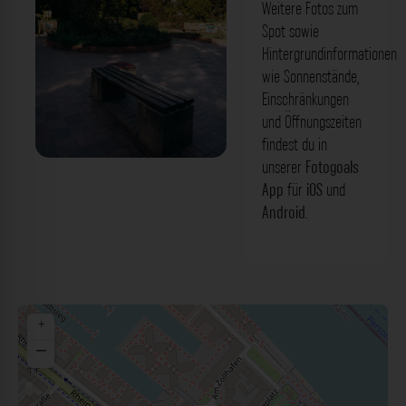
Weitere Fotos zum
Spot sowie
Hintergrundinformationen
wie Sonnenstände,
Einschränkungen
und Öffnungszeiten
findest du in
unserer
Fotogoals
Grüne Brücke Mainz. Der Fotogoals
App
für
iOS
und
Fotospot in Mainz
Android
.
+
−