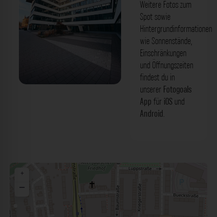
Weitere Fotos zum
Spot sowie
Hintergrundinformationen
wie Sonnenstände,
Einschränkungen
und Öffnungszeiten
findest du in
unserer
Fotogoals
H-Gebäude - Derendorfer Allee
App
für
iOS
und
Düsseldorf. Der Fotogoals Fotospot in
Android
.
Düsseldorf
+
−