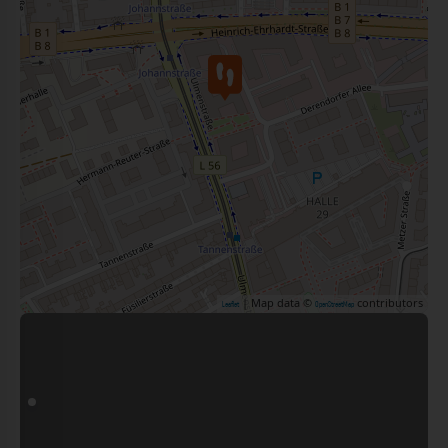
| Map data ©
contributors
Leaflet
OpenStreetMap