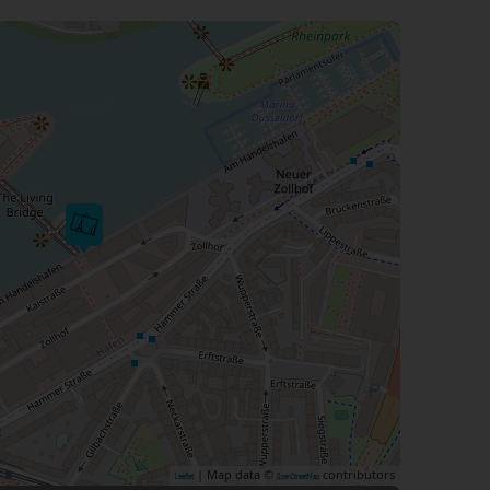
| Map data ©
contributors
Leaflet
OpenStreetMap