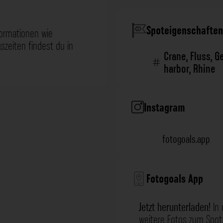
Spoteigenschaften
formationen wie
zeiten findest du in
Crane
,
Fluss
,
G
harbor
,
Rhine
Instagram
fotogoals.app
Fotogoals App
Jetzt herunterladen!
In 
weitere Fotos zum Spot,