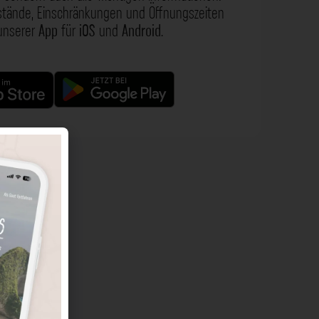
nstände, Einschränkungen und Öffnungszeiten
 unserer
App
für
iOS
und
Android
.