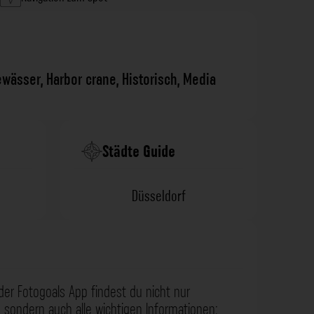
ewässer
,
Harbor crane
,
Historisch
,
Media
Städte Guide
Düsseldorf
der Fotogoals App findest du nicht nur
 sondern auch alle wichtigen Informationen: