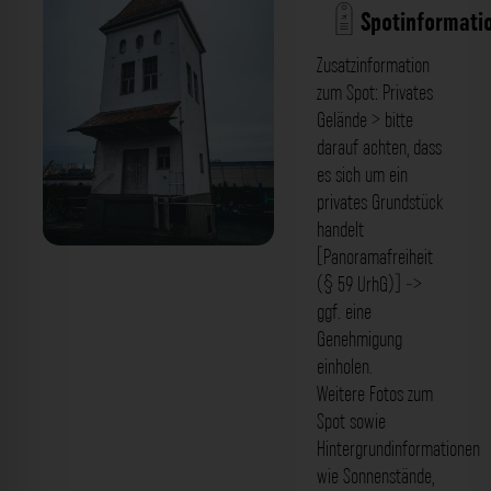
Spotinformati
Zusatzinformation
zum Spot: Privates
Gelände > bitte
darauf achten, dass
es sich um ein
privates Grundstück
handelt
[Panoramafreiheit
Hafentower - Lagerhausstraße 11
(§ 59 UrhG)] ->
Bamberg. Der Fotogoals Fotospot in
ggf. eine
Genehmigung
Bamberg
einholen.
Weitere Fotos zum
Spot sowie
Hintergrundinformationen
wie Sonnenstände,