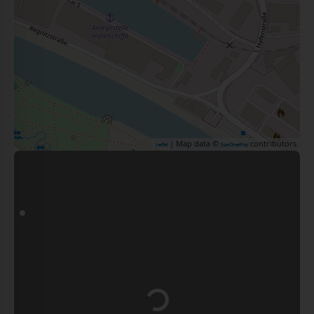
| Map data ©
contributors
Leaflet
OpenStreetMap