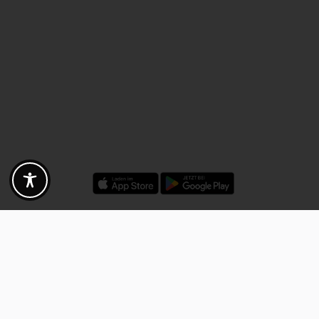
Rabatte - Gutscheine - Angebote
Fotogoals Partnervorteile
Exklusiv für die Fotogoals Community!
Entdecke exklusive
Gutscheine, Rabattcodes und Angebote
von unseren ausgewählten